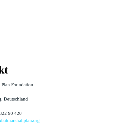
kt
l Plan Foundation
, Deutschland
 822 90 420
balmarshallplan.org