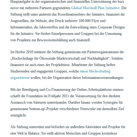
Hauptaufgabe in der organisatorischen und finanziellen Unterstützung der kurz
zuvor mit mehreren Partnern gegründeten
Global Marshall Plan Initiative
. Die
Stiftung stellt unter anderem das Koordinationsbüro der Initiative, finanziert die
Angestellten, die Website, den Druck mehrerer 100.000 Flyer und
Infomaterialien, die Jahrestreffen und die Entwicklung eines Corporate Designs
für die Initiative. Sie fördert Einzelpersonen und Gruppen bei der Umsetzung
von Projekten zur Bewusstseinsbildung auch finanziell.
Im Herbst 2010 initiierte die Stiftung gemeinsam mit Partnerorganisationen die
„Hochschultage für Ökosoziale Marktwirtschaft und Nachhaltigkeit“. Seitdem
finanziert sie auch eines der Projektbüros. Mitarbeiter der Stiftung helfen
Studierenden und engagierten Gruppen, welche
einen Hochschultag
organisieren
wollen, bei der Organisation dieser Informationsveranstaltungen.
Mit der Beteiligung und Co-Finanzierung der Online-Arbeitsplattform smenos
schafft die Foundation im Frühjahr 2011 die Voraussetzung für den direkten
Austausch von Akteuren untereinander. Darüber hinaus werden Synergien für
gemeinsame 'bottom-up'-Projekte verschiedener Netzwerke mit demselben Ziel
ermöglicht.
Als Stiftung unterstützt und befördert sie außerdem Aktivitäten und Projekte für
eine Welt in Balance. Sie stellt aktiven Menschen und Gruppen kostenlose