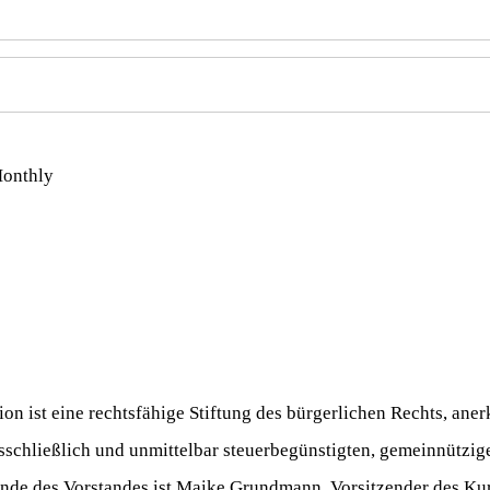
onthly
on ist eine rechtsfähige Stiftung des bürgerlichen Rechts, ane
schließlich und unmittelbar steuerbegünstigten, gemeinnützi
zende des Vorstandes ist Maike Grundmann, Vorsitzender des Kur