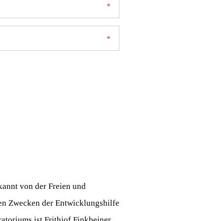
rkannt von der Freien und
gen Zwecken der Entwicklungshilfe
atoriums ist Frithjof Finkbeiner.