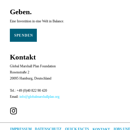
Geben.
Eine Investition in eine Welt in Balance.
SPENDEN
Kontakt
Global Marshall Plan Foundation
Rosenstraße 2
20095 Hamburg, Deutschland
Tel.: +49 (0)40 822 90 420
Email:
info@globalmarshallplan.org
JOBS UN
DATENSCHUTZ
QUICK FACTS
IMPRESSUM
KONTAKT