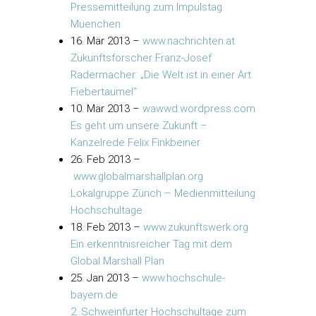
Pressemitteilung zum Impulstag
Muenchen
16. Mär 2013
–
www.nachrichten.at
Zukunftsforscher Franz-Josef
Radermacher: „Die Welt ist in einer Art
Fiebertaumel“
10. Mär 2013
–
wawwd.wordpress.com
Es geht um unsere Zukunft –
Kanzelrede Felix Finkbeiner
26. Feb 2013
–
www.globalmarshallplan.org
Lokalgruppe Zürich – Medienmitteilung
Hochschultage
18. Feb 2013
–
www.zukunftswerk.org
Ein erkenntnisreicher Tag mit dem
Global Marshall Plan
25. Jan 2013
–
www.hochschule-
bayern.de
2. Schweinfurter Hochschultage zum