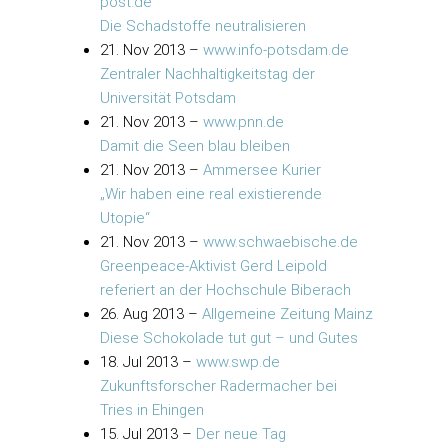
post.de
Die Schadstoffe neutralisieren
21. Nov 2013
–
www.info-potsdam.de
Zentraler Nachhaltigkeitstag der
Universität Potsdam
21. Nov 2013
–
www.pnn.de
Damit die Seen blau bleiben
21. Nov 2013
–
Ammersee Kurier
„Wir haben eine real existierende
Utopie“
21. Nov 2013
–
www.schwaebische.de
Greenpeace-Aktivist Gerd Leipold
referiert an der Hochschule Biberach
26. Aug 2013
–
Allgemeine Zeitung Mainz
Diese Schokolade tut gut – und Gutes
18. Jul 2013
–
www.swp.de
Zukunftsforscher Radermacher bei
Tries in Ehingen
15. Jul 2013
–
Der neue Tag