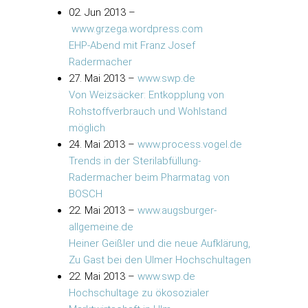
02. Jun 2013
–
www.grzega.wordpress.com
EHP-Abend mit Franz Josef
Radermacher
27. Mai 2013
–
www.swp.de
Von Weizsäcker: Entkopplung von
Rohstoffverbrauch und Wohlstand
möglich
24. Mai 2013
–
www.process.vogel.de
Trends in der Sterilabfüllung-
Radermacher beim Pharmatag von
BOSCH
22. Mai 2013
–
www.augsburger-
allgemeine.de
Heiner Geißler und die neue Aufklärung,
Zu Gast bei den Ulmer Hochschultagen
22. Mai 2013
–
www.swp.de
Hochschultage zu ökosozialer