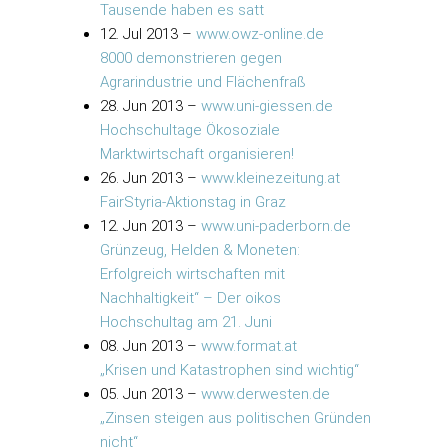
Tausende haben es satt
12. Jul 2013
–
www.owz-online.de
8000 demonstrieren gegen
Agrarindustrie und Flächenfraß
28. Jun 2013
–
www.uni-giessen.de
Hochschultage Ökosoziale
Marktwirtschaft organisieren!
26. Jun 2013
–
www.kleinezeitung.at
FairStyria-Aktionstag in Graz
12. Jun 2013
–
www.uni-paderborn.de
Grünzeug, Helden & Moneten:
Erfolgreich wirtschaften mit
Nachhaltigkeit“ – Der oikos
Hochschultag am 21. Juni
08. Jun 2013
–
www.format.at
„Krisen und Katastrophen sind wichtig“
05. Jun 2013
–
www.derwesten.de
„Zinsen steigen aus politischen Gründen
nicht“