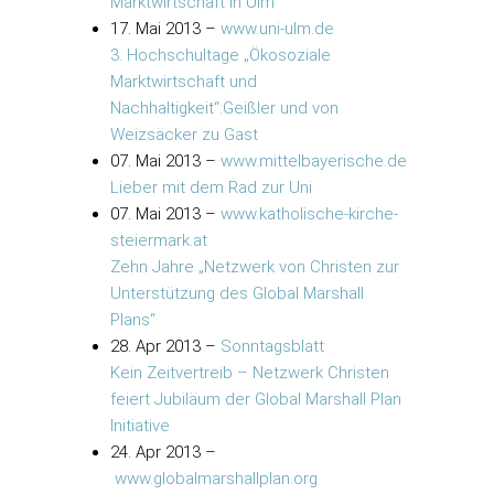
Marktwirtschaft in Ulm
17. Mai 2013
–
www.uni-ulm.de
3. Hochschultage „Ökosoziale
Marktwirtschaft und
Nachhaltigkeit“:Geißler und von
Weizsäcker zu Gast
07. Mai 2013
–
www.mittelbayerische.de
Lieber mit dem Rad zur Uni
07. Mai 2013
–
www.katholische-kirche-
steiermark.at
Zehn Jahre „Netzwerk von Christen zur
Unterstützung des Global Marshall
Plans“
28. Apr 2013
–
Sonntagsblatt
Kein Zeitvertreib – Netzwerk Christen
feiert Jubiläum der Global Marshall Plan
Initiative
24. Apr 2013
–
www.globalmarshallplan.org