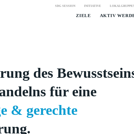
SDG SESSION
INITIATIVE
LOKALGRUPPE
ZIELE
AKTIV WERD
rung des Bewusstsein
andelns für eine
ge & gerechte
rung.