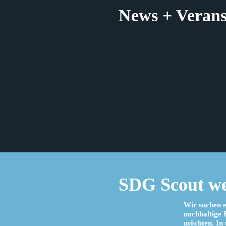
News + Verans
SDG Scout w
Wir suchen e
nachhaltige 
möchten. In