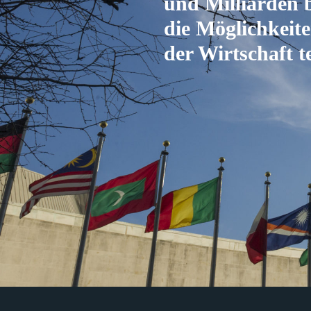
und Milliarden 
die Möglichkeite
der Wirtschaft t