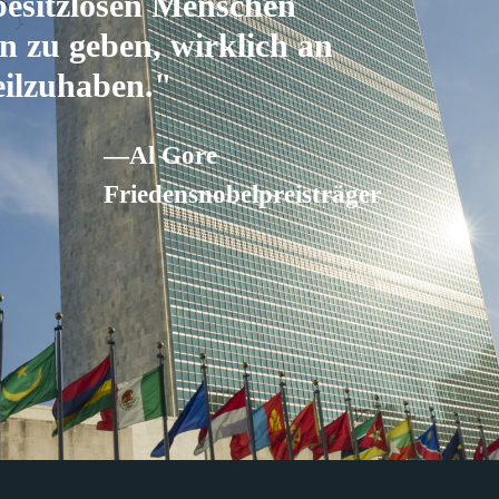
besitzlosen Menschen
n zu geben, wirklich an
eilzuhaben."
—Al Gore
Friedensnobelpreisträger