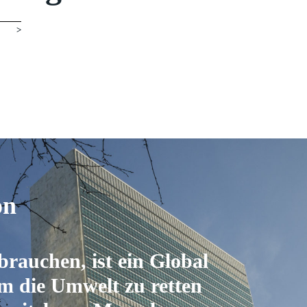
VE >
on
rauchen, ist ein Global
m die Umwelt zu retten