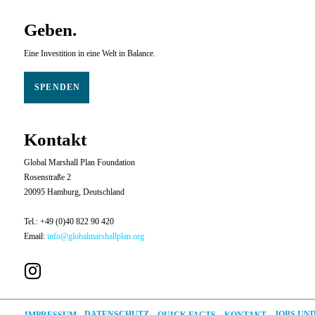
Geben.
Eine Investition in eine Welt in Balance.
SPENDEN
Kontakt
Global Marshall Plan Foundation
Rosenstraße 2
20095 Hamburg, Deutschland
Tel.: +49 (0)40 822 90 420
Email:
info@globalmarshallplan.org
JOBS UN
DATENSCHUTZ
QUICK FACTS
IMPRESSUM
KONTAKT