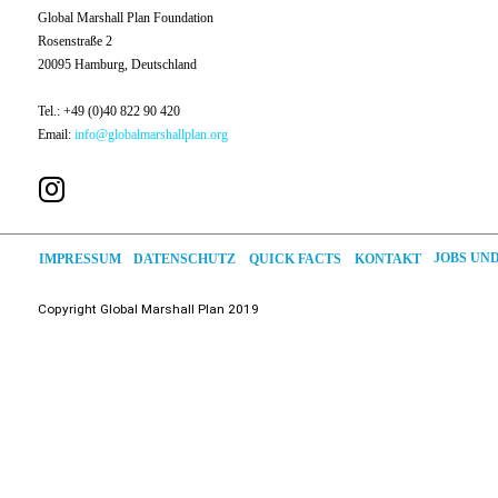
Global Marshall Plan Foundation
Rosenstraße 2
20095 Hamburg, Deutschland
Tel.: +49 (0)40 822 90 420
Email:
info@globalmarshallplan.org
JOBS UN
DATENSCHUTZ
QUICK FACTS
IMPRESSUM
KONTAKT
Copyright
Global
Marshall Plan 2019
Deutsch