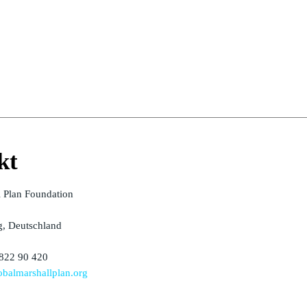
kt
l Plan Foundation
, Deutschland
 822 90 420
balmarshallplan.org