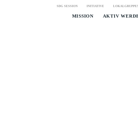
SDG SESSION
INITIATIVE
LOKALGRUPPE
MISSION
AKTIV WERD