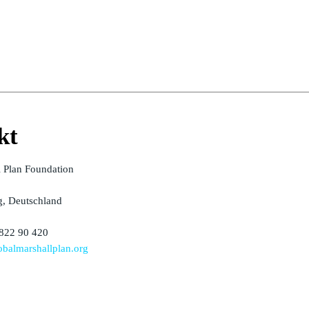
kt
l Plan Foundation
, Deutschland
 822 90 420
balmarshallplan.org