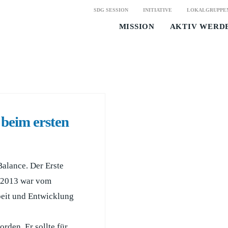
SDG SESSION
INITIATIVE
LOKALGRUPPE
MISSION
AKTIV WERD
beim ersten
Balance. Der Erste
 2013 war vom
beit und Entwicklung
orden. Er sollte für …