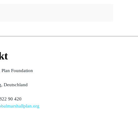
kt
l Plan Foundation
, Deutschland
 822 90 420
balmarshallplan.org