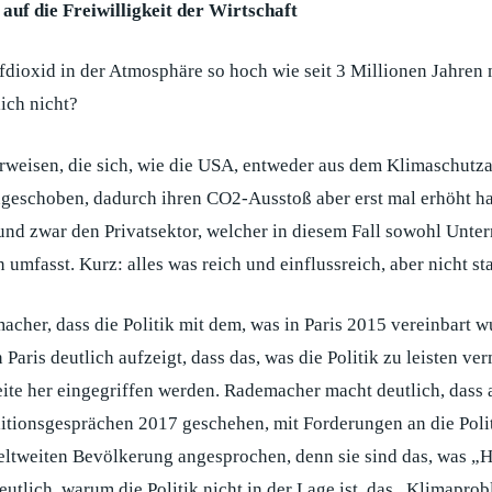
uf die Freiwilligkeit der Wirtschaft
dioxid in der Atmosphäre so hoch wie seit 3 Millionen Jahren 
ich nicht?
erweisen, die sich, wie die USA, entweder aus dem Klimaschut
geschoben, dadurch ihren CO2-Ausstoß aber erst mal erhöht ha
nd zwar den Privatsektor, welcher in diesem Fall sowohl Unter
asst. Kurz: alles was reich und einflussreich, aber nicht staa
her, dass die Politik mit dem, was in Paris 2015 vereinbart wu
n Paris deutlich aufzeigt, dass das, was die Politik zu leisten
ite her eingegriffen werden. Rademacher macht deutlich, dass an
itionsgesprächen 2017 geschehen, mit Forderungen an die Polit
ltweiten Bevölkerung angesprochen, denn sie sind das, was „Hi
tlich, warum die Politik nicht in der Lage ist, das „Klimaprob