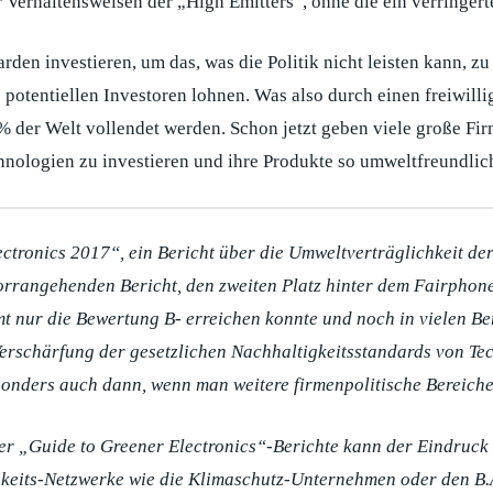
Verhaltensweisen der „High Emitters“, ohne die ein verringert
den investieren, um das, was die Politik nicht leisten kann, 
 potentiellen Investoren lohnen. Was also durch einen freiwilli
% der Welt vollendet werden. Schon jetzt geben viele große Fi
hnologien zu investieren und ihre Produkte so umweltfreundlich
tronics 2017“, ein Bericht über die Umweltverträglichkeit de
orrangehenden Bericht, den zweiten Platz hinter dem Fairphone
t nur die Bewertung B- erreichen konnte und noch in vielen Be
erschärfung der gesetzlichen Nachhaltigkeitsstandards von Tech
onders auch dann, wenn man weitere firmenpolitische Bereiche m
r „Guide to Greener Electronics“-Berichte kann der Eindruck en
gkeits-Netzwerke wie die Klimaschutz-Unternehmen oder den B.A