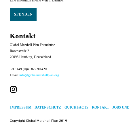
Eine Investition in eine Welt in Balance.
SPENDEN
Kontakt
Global Marshall Plan Foundation
Rosenstraße 2
20095 Hamburg, Deutschland
Tel.: +49 (0)40 822 90 420
Email:
info@globalmarshallplan.org
JOBS UN
DATENSCHUTZ
QUICK FACTS
IMPRESSUM
KONTAKT
Copyright
Global
Marshall Plan 2019